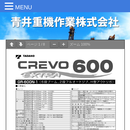
MENU
ページ
1
/
8
ズーム
100%